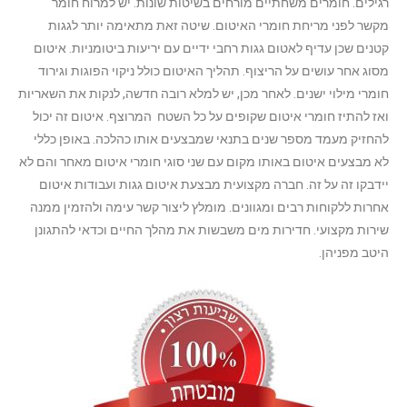
רגילים. חומרים משחתיים מורחים בשיטות שונות. יש למרוח חומר
מקשר לפני מריחת חומרי האיטום. שיטה זאת מתאימה יותר לגגות
קטנים שכן עדיף לאטום גגות רחבי ידיים עם יריעות ביטומניות. איטום
מסוג אחר עושים על הריצוף. תהליך האיטום כולל ניקוי הפוגות וגירוד
חומרי מילוי ישנים. לאחר מכן, יש למלא רובה חדשה, לנקות את השאריות
ואז להתיז חומרי איטום שקופים על כל השטח המרוצף. איטום זה יכול
להחזיק מעמד מספר שנים בתנאי שמבצעים אותו כהלכה. באופן כללי
לא מבצעים איטום באותו מקום עם שני סוגי חומרי איטום מאחר והם לא
יידבקו זה על זה. חברה מקצועית מבצעת איטום גגות ועבודות איטום
אחרות ללקוחות רבים ומגוונים. מומלץ ליצור קשר עימה ולהזמין ממנה
שירות מקצועי. חדירות מים משבשות את מהלך החיים וכדאי להתגונן
היטב מפניהן.