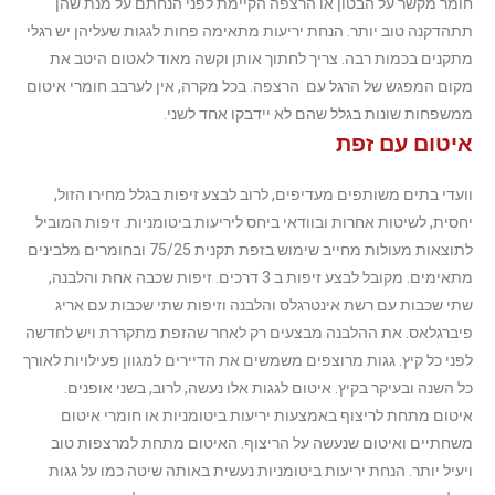
חומר מקשר על הבטון או הרצפה הקיימת לפני הנחתם על מנת שהן
תתהדקנה טוב יותר. הנחת יריעות מתאימה פחות לגגות שעליהן יש רגלי
מתקנים בכמות רבה. צריך לחתוך אותן וקשה מאוד לאטום היטב את
מקום המפגש של הרגל עם הרצפה. בכל מקרה, אין לערבב חומרי איטום
ממשפחות שונות בגלל שהם לא יידבקו אחד לשני.
איטום עם זפת
וועדי בתים משותפים מעדיפים, לרוב לבצע זיפות בגלל מחירו הזול,
יחסית, לשיטות אחרות ובוודאי ביחס ליריעות ביטומניות. זיפות המוביל
לתוצאות מעולות מחייב שימוש בזפת תקנית 75/25 ובחומרים מלבינים
מתאימים. מקובל לבצע זיפות ב 3 דרכים. זיפות שכבה אחת והלבנה,
שתי שכבות עם רשת אינטרגלס והלבנה וזיפות שתי שכבות עם אריג
פיברגלאס. את ההלבנה מבצעים רק לאחר שהזפת מתקררת ויש לחדשה
לפני כל קיץ.
גגות מרוצפים משמשים את הדיירים למגוון פעילויות לאורך
כל השנה ובעיקר בקיץ. איטום לגגות אלו נעשה, לרוב, בשני אופנים.
איטום מתחת לריצוף באמצעות יריעות ביטומניות או חומרי איטום
משחתיים ואיטום שנעשה על הריצוף. האיטום מתחת למרצפות טוב
ויעיל יותר. הנחת יריעות ביטומניות נעשית באותה שיטה כמו על גגות