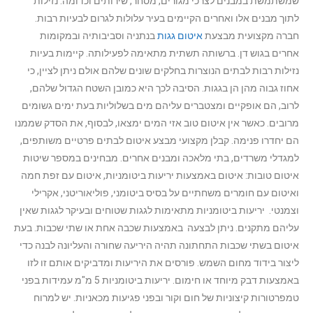
שמשתמשת במבנים לצרכי מגורים, מסחר, שירותים וכדומה. נזילות
לתוך מבנים אלו ואחרים הקיימים בעיר עלולות לגרום לבעיות רבות.
חברה מקצועית מבצעת
איטום גגות
בנתניה וסביבותיה ובמקומות
אחרים בגוש דן. ברשותה תשתית מתאימה לפעילותה. קיימות בעיות
נזילות רבות לבתים הנוצרות בחלקים שונים שלהם אולם ניתן לציין, כי
אחוז גבוה מהן הן בגגות. הסיבה לכך היא כמובן השטח הגדול שלהם,
לרוב, הם אופקיים ומצטברים עליהם מים בשלוליות בעת ימים גשומים
מרובים. כאשר אין איטום טוב אזי המים ימצאו, לבסוף, את הסדק שממנו
הם יחדרו פנימה. קבלן מקצועי מבצע איטום לבתים פרטיים משותפים,
למגדלי משרדים, בתי מלאכה ומבנים אחרים.
מבחינים במספר שיטות
איטום טובות: איטום באמצעות יריעות ביטומניות, איטום עם זפת חמה
ואיטום עם חומרים משחתיים על בסיס ביטומני, פוליאוריטני, אקרילי
וצמנטי. יריעות ביטומניות מתאימות לגגות שטוחים ובעיקר לגגות שאין
עליהם מתקנים. ניתן לבצעה באמצעות שכבה אחת או שתי שכבות. בעת
איטום בשתי שכבות התחתונה תהיה היריעה שחורה והעליונה לבנה כדי
ליצור בידוד מחום השמש. פורסים את היריעות ומדביקים אותם זו לזו
באמצעות דבק מיוחד או חימום. יריעות ביטומניות 5 מ"מ עמידות בפני
טמפרטורות קיצוניות של חום וקור ובפני פגיעות מכאניות. יש למרוח