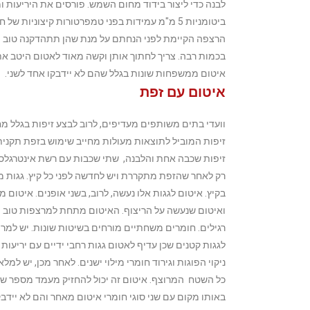
לבנה כדי ליצור בידוד מחום השמש. פורסים את היריעות ומ
ביטומניות 5 מ"מ עמידות בפני טמפרטורות קיצוניות
הרצפה הקיימת לפני הנחתם על מנת שהן תתהדקנה טוב יו
בכמות רבה. צריך לחתוך אותן וקשה מאוד לאטום היטב א
איטום ממשפחות שונות בגלל שהם לא יידבקו אחד לשני.
איטום עם זפת
וועדי בתים משותפים מעדיפים, לרוב לבצע זיפות בגלל מחיר
זיפות שכבה אחת והלבנה, שתי שכבות עם רשת אינטרגלס 
רק לאחר שהזפת מתקררת ויש לחדשה לפני כל קיץ.
גגות מ
בקיץ. איטום לגגות אלו נעשה, לרוב, בשני אופנים. איטום
ואיטום שנעשה על הריצוף. האיטום מתחת למרצפות טוב ויע
רגילים. חומרים משחתיים מורחים בשיטות שונות. יש למר
לגגות קטנים שכן עדיף לאטום גגות רחבי ידיים עם יריעות 
ניקוי הפוגות וגירוד חומרי מילוי ישנים. לאחר מכן, יש ל
כל השטח המרוצף. איטום זה יכול להחזיק מעמד מספר שנ
באותו מקום עם שני סוגי חומרי איטום מאחר והם לא יידב