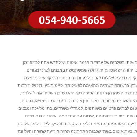
ם אותו בשלבים של עבודות הגמר. איטום יש לחדש אחת לכמה זמן
ן יהודה יש אוכלוסייה גדולה שמשתמשת במבנים לצרכי מגורים,
הקיימים בעיר עלולות לגרום לבעיות רבות. חברה מקצועית מבצעת
 דן. ברשותה תשתית מתאימה לפעילותה. קיימות בעיות נזילות רבות
אחוז גבוה מהן הן בגגות. הסיבה לכך היא כמובן השטח הגדול שלהם,
ים גשומים מרובים. כאשר אין איטום טוב אזי המים ימצאו, לבסוף,
טום לבתים פרטיים משותפים, למגדלי משרדים, בתי מלאכה ומבנים
עות יריעות ביטומניות, איטום עם זפת חמה ואיטום עם חומרים
 יריעות ביטומניות מתאימות לגגות שטוחים ובעיקר לגגות שאין עליהם
. בעת איטום בשתי שכבות התחתונה תהיה היריעה שחורה והעליונה