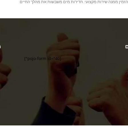
ולהזמין ממנה שירות מקצועי. חדירות מים משבשות את מהלך החיים
ם
ה
[pojo-form id="40"]
דיב ממליצה בחום!
שירות מעולה ממליצה בחום! ט