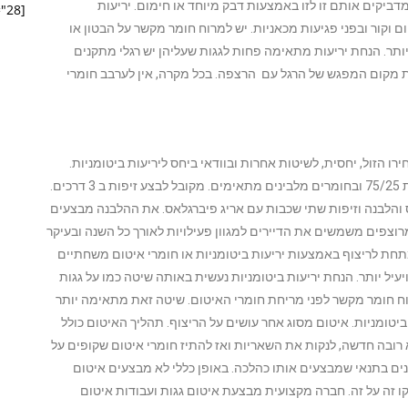
דביקים אותם זו לזו באמצעות דבק מיוחד או חימום. יריעות
[pojo-form id="28"]
 של חום וקור ובפני פגיעות מכאניות. יש למרוח חומר מקשר על הבטון או
תר. הנחת יריעות מתאימה פחות לגגות שעליהן יש רגלי מתקנים
ת מקום המפגש של הרגל עם הרצפה. בכל מקרה, אין לערבב חומרי
ו הזול, יחסית, לשיטות אחרות ובוודאי ביחס ליריעות ביטומניות.
זיפות המוביל לתוצאות מעולות מחייב שימוש בזפת תקנית 75/25 ובחומרים מלבינים מתאימים. מקובל לבצע זיפות ב 3 דרכים.
והלבנה וזיפות שתי שכבות עם אריג פיברגלאס. את ההלבנה מבצעים
רוצפים משמשים את הדיירים למגוון פעילויות לאורך כל השנה ובעיקר
 מתחת לריצוף באמצעות יריעות ביטומניות או חומרי איטום משחתיים
יל יותר. הנחת יריעות ביטומניות נעשית באותה שיטה כמו על גגות
וח חומר מקשר לפני מריחת חומרי האיטום. שיטה זאת מתאימה יותר
ביטומניות. איטום מסוג אחר עושים על הריצוף. תהליך האיטום כולל
מלא רובה חדשה, לנקות את השאריות ואז להתיז חומרי איטום שקופים על
ים בתנאי שמבצעים אותו כהלכה. באופן כללי לא מבצעים איטום
קו זה על זה. חברה מקצועית מבצעת איטום גגות ועבודות איטום