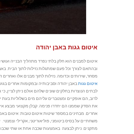
איטום גגות באבן יהודה
איטום למבנים הוא חלק בלתי נפרד מתהליך הבנייה ועושי
ובהתאם לצורך וכל פעם שמתגלות נזילות לתוך הבית. באב
מסחר, שירותים וכדומה. נזילות לתוך מבנים אלו ואחרים 
איטום גגות
באבן יהודה וסביבותיה ובמקומות אחרים בגוש
לבתים הנוצרות בחלקים שונים שלהם אולם ניתן לציין, כי 
לרוב, הם אופקיים ומצטברים עליהם מים בשלוליות בעת ימ
את הסדק שממנו הם יחדרו פנימה. קבלן מקצועי מבצע אי
אחרים.
מבחינים במספר שיטות איטום טובות: איטום באמצ
משחתיים על בסיס ביטומני, פוליאוריטני, אקרילי וצמנטי.
מתקנים. ניתן לבצעה באמצעות שכבה אחת או שתי שכבות