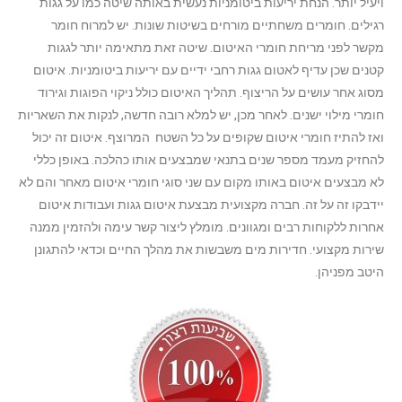
ויעיל יותר. הנחת יריעות ביטומניות נעשית באותה שיטה כמו על גגות
רגילים. חומרים משחתיים מורחים בשיטות שונות. יש למרוח חומר
מקשר לפני מריחת חומרי האיטום. שיטה זאת מתאימה יותר לגגות
קטנים שכן עדיף לאטום גגות רחבי ידיים עם יריעות ביטומניות. איטום
מסוג אחר עושים על הריצוף. תהליך האיטום כולל ניקוי הפוגות וגירוד
חומרי מילוי ישנים. לאחר מכן, יש למלא רובה חדשה, לנקות את השאריות
ואז להתיז חומרי איטום שקופים על כל השטח המרוצף. איטום זה יכול
להחזיק מעמד מספר שנים בתנאי שמבצעים אותו כהלכה. באופן כללי
לא מבצעים איטום באותו מקום עם שני סוגי חומרי איטום מאחר והם לא
יידבקו זה על זה. חברה מקצועית מבצעת איטום גגות ועבודות איטום
אחרות ללקוחות רבים ומגוונים. מומלץ ליצור קשר עימה ולהזמין ממנה
שירות מקצועי. חדירות מים משבשות את מהלך החיים וכדאי להתגונן
היטב מפניהן.