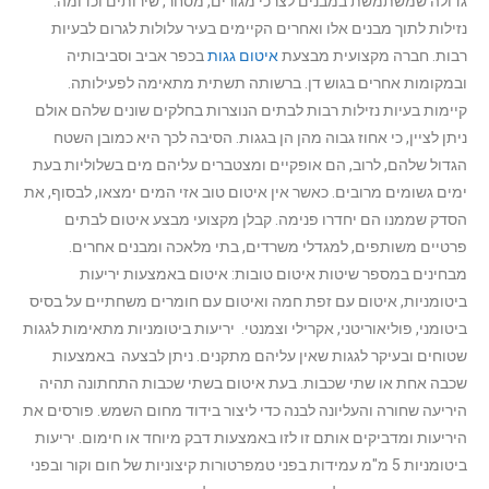
גדולה שמשתמשת במבנים לצרכי מגורים, מסחר, שירותים וכדומה.
נזילות לתוך מבנים אלו ואחרים הקיימים בעיר עלולות לגרום לבעיות
רבות. חברה מקצועית מבצעת
איטום גגות
בכפר אביב וסביבותיה
ובמקומות אחרים בגוש דן. ברשותה תשתית מתאימה לפעילותה.
קיימות בעיות נזילות רבות לבתים הנוצרות בחלקים שונים שלהם אולם
ניתן לציין, כי אחוז גבוה מהן הן בגגות. הסיבה לכך היא כמובן השטח
הגדול שלהם, לרוב, הם אופקיים ומצטברים עליהם מים בשלוליות בעת
ימים גשומים מרובים. כאשר אין איטום טוב אזי המים ימצאו, לבסוף, את
הסדק שממנו הם יחדרו פנימה. קבלן מקצועי מבצע איטום לבתים
פרטיים משותפים, למגדלי משרדים, בתי מלאכה ומבנים אחרים.
מבחינים במספר שיטות איטום טובות: איטום באמצעות יריעות
ביטומניות, איטום עם זפת חמה ואיטום עם חומרים משחתיים על בסיס
ביטומני, פוליאוריטני, אקרילי וצמנטי. יריעות ביטומניות מתאימות לגגות
שטוחים ובעיקר לגגות שאין עליהם מתקנים. ניתן לבצעה באמצעות
שכבה אחת או שתי שכבות. בעת איטום בשתי שכבות התחתונה תהיה
היריעה שחורה והעליונה לבנה כדי ליצור בידוד מחום השמש. פורסים את
היריעות ומדביקים אותם זו לזו באמצעות דבק מיוחד או חימום. יריעות
ביטומניות 5 מ"מ עמידות בפני טמפרטורות קיצוניות של חום וקור ובפני