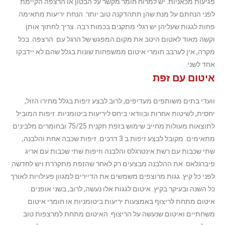
פגיעות מכאניות. יש למרוח חומר מקשר על הבטון או הרצפה הקיימת
לפני הנחתם על מנת שהן תתהדקנה טוב יותר. הנחת יריעות מתאימה
פחות לגגות שעליהן יש רגלי מתקנים בכמות רבה. צריך לחתוך אותן
וקשה מאוד לאטום היטב את מקום המפגש של הרגל עם הרצפה. בכל
מקרה, אין לערבב חומרי איטום ממשפחות שונות בגלל שהם לא יידבקו
אחד לשני.
איטום עם זפת
וועדי בתים משותפים מעדיפים, לרוב לבצע זיפות בגלל מחירו הזול,
יחסית, לשיטות אחרות ובוודאי ביחס ליריעות ביטומניות. זיפות המוביל
לתוצאות מעולות מחייב שימוש בזפת תקנית 75/25 ובחומרים מלבינים
מתאימים. מקובל לבצע זיפות ב 3 דרכים. זיפות שכבה אחת והלבנה,
שתי שכבות עם רשת אינטרגלס והלבנה וזיפות שתי שכבות עם אריג
פיברגלאס. את ההלבנה מבצעים רק לאחר שהזפת מתקררת ויש לחדשה
לפני כל קיץ.
גגות מרוצפים משמשים את הדיירים למגוון פעילויות לאורך
כל השנה ובעיקר בקיץ. איטום לגגות אלו נעשה, לרוב, בשני אופנים.
איטום מתחת לריצוף באמצעות יריעות ביטומניות או חומרי איטום
משחתיים ואיטום שנעשה על הריצוף. האיטום מתחת למרצפות טוב