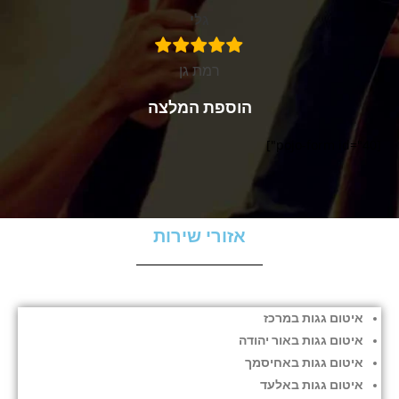
גלי
רמת גן
הוספת המלצה
[pojo-form id="40"]
אזורי שירות
איטום גגות במרכז
איטום גגות באור יהודה
איטום גגות באחיסמך
איטום גגות באלעד