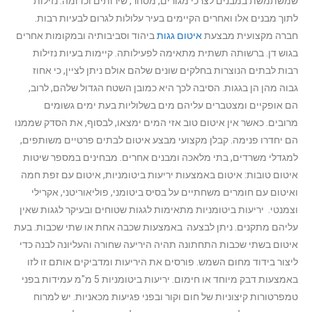
שמשתמשת במבנים לצרכי מגורים, מסחר, שירותים וכדומה. נזילות
לתוך מבנים אלו ואחרים הקיימים בעיר עלולות לגרום לבעיות רבות.
חברה מקצועית מבצעת
איטום גגות
ביהוד וסביבותיה ובמקומות אחרים
בגוש דן. ברשותה תשתית מתאימה לפעילותה. קיימות בעיות נזילות
רבות לבתים הנוצרות בחלקים שונים שלהם אולם ניתן לציין, כי אחוז
גבוה מהן הן בגגות. הסיבה לכך היא כמובן השטח הגדול שלהם, לרוב,
הם אופקיים ומצטברים עליהם מים בשלוליות בעת ימים גשומים
מרובים. כאשר אין איטום טוב אזי המים ימצאו, לבסוף, את הסדק שממנו
הם יחדרו פנימה. קבלן מקצועי מבצע איטום לבתים פרטיים משותפים,
למגדלי משרדים, בתי מלאכה ומבנים אחרים.
מבחינים במספר שיטות
איטום טובות: איטום באמצעות יריעות ביטומניות, איטום עם זפת חמה
ואיטום עם חומרים משחתיים על בסיס ביטומני, פוליאוריטני, אקרילי
וצמנטי. יריעות ביטומניות מתאימות לגגות שטוחים ובעיקר לגגות שאין
עליהם מתקנים. ניתן לבצעה באמצעות שכבה אחת או שתי שכבות. בעת
איטום בשתי שכבות התחתונה תהיה היריעה שחורה והעליונה לבנה כדי
ליצור בידוד מחום השמש. פורסים את היריעות ומדביקים אותם זו לזו
באמצעות דבק מיוחד או חימום. יריעות ביטומניות 5 מ"מ עמידות בפני
טמפרטורות קיצוניות של חום וקור ובפני פגיעות מכאניות. יש למרוח