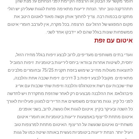
חומר מקשר על הבטון או הרצפה הקיימת לפני הנחתם על מנת שהן
תתהדקנה טוב יותר. הנחת יריעות מתאימה פחות לגגות שעליהן יש רגלי
מתקנים בכמות רבה. צריך לחתוך אותן וקשה מאוד לאטום היטב את
מקום המפגש של הרגל עם הרצפה. בכל מקרה, אין לערבב חומרי איטום
ממשפחות שונות בגלל שהם לא יידבקו אחד לשני.
איטום עם זפת
וועדי בתים משותפים מעדיפים, לרוב לבצע זיפות בגלל מחירו הזול,
יחסית, לשיטות אחרות ובוודאי ביחס ליריעות ביטומניות. זיפות המוביל
לתוצאות מעולות מחייב שימוש בזפת תקנית 75/25 ובחומרים מלבינים
מתאימים. מקובל לבצע זיפות ב 3 דרכים. זיפות שכבה אחת והלבנה,
שתי שכבות עם רשת אינטרגלס והלבנה וזיפות שתי שכבות עם אריג
פיברגלאס. את ההלבנה מבצעים רק לאחר שהזפת מתקררת ויש לחדשה
לפני כל קיץ.
גגות מרוצפים משמשים את הדיירים למגוון פעילויות לאורך
כל השנה ובעיקר בקיץ. איטום לגגות אלו נעשה, לרוב, בשני אופנים.
איטום מתחת לריצוף באמצעות יריעות ביטומניות או חומרי איטום
משחתיים ואיטום שנעשה על הריצוף. האיטום מתחת למרצפות טוב
ויעיל יותר. הנחת יריעות ביטומניות נעשית באותה שיטה כמו על גגות