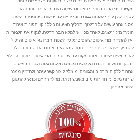
רגילים. חומרים משחתיים מורחים בשיטות שונות. יש למרוח חומר
מקשר לפני מריחת חומרי האיטום. שיטה זאת מתאימה יותר לגגות
קטנים שכן עדיף לאטום גגות רחבי ידיים עם יריעות ביטומניות. איטום
מסוג אחר עושים על הריצוף. תהליך האיטום כולל ניקוי הפוגות וגירוד
חומרי מילוי ישנים. לאחר מכן, יש למלא רובה חדשה, לנקות את השאריות
ואז להתיז חומרי איטום שקופים על כל השטח המרוצף. איטום זה יכול
להחזיק מעמד מספר שנים בתנאי שמבצעים אותו כהלכה. באופן כללי
לא מבצעים איטום באותו מקום עם שני סוגי חומרי איטום מאחר והם לא
יידבקו זה על זה. חברה מקצועית מבצעת איטום גגות ועבודות איטום
אחרות ללקוחות רבים ומגוונים. מומלץ ליצור קשר עימה ולהזמין ממנה
שירות מקצועי. חדירות מים משבשות את מהלך החיים וכדאי להתגונן
היטב מפניהן.