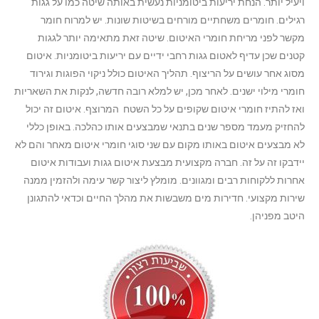
ויעיל יותר. הנחת יריעות ביטומניות נעשית באותה שיטה כמו על גגות
רגילים. חומרים משחתיים מורחים בשיטות שונות. יש למרוח חומר
מקשר לפני מריחת חומרי האיטום. שיטה זאת מתאימה יותר לגגות
קטנים שכן עדיף לאטום גגות רחבי ידיים עם יריעות ביטומניות. איטום
מסוג אחר עושים על הריצוף. תהליך האיטום כולל ניקוי הפוגות וגירוד
חומרי מילוי ישנים. לאחר מכן, יש למלא רובה חדשה, לנקות את השאריות
ואז להתיז חומרי איטום שקופים על כל השטח המרוצף. איטום זה יכול
להחזיק מעמד מספר שנים בתנאי שמבצעים אותו כהלכה. באופן כללי
לא מבצעים איטום באותו מקום עם שני סוגי חומרי איטום מאחר והם לא
יידבקו זה על זה. חברה מקצועית מבצעת איטום גגות ועבודות איטום
אחרות ללקוחות רבים ומגוונים. מומלץ ליצור קשר עימה ולהזמין ממנה
שירות מקצועי. חדירות מים משבשות את מהלך החיים וכדאי להתגונן
היטב מפניהן.