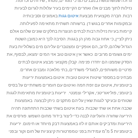
גדולה שמשתמשת במבנים לצרכי מגורים, מסחר, שירותים וכדומה.
נזילות לתוך מבנים אלו ואחרים הקיימים בעיר עלולות לגרום לבעיות
רבות. חברה מקצועית מבצעת
איטום גגות
באמונים וסביבותיה
ובמקומות אחרים בגוש דן. ברשותה תשתית מתאימה לפעילותה.
קיימות בעיות נזילות רבות לבתים הנוצרות בחלקים שונים שלהם אולם
ניתן לציין, כי אחוז גבוה מהן הן בגגות. הסיבה לכך היא כמובן השטח
הגדול שלהם, לרוב, הם אופקיים ומצטברים עליהם מים בשלוליות בעת
ימים גשומים מרובים. כאשר אין איטום טוב אזי המים ימצאו, לבסוף, את
הסדק שממנו הם יחדרו פנימה. קבלן מקצועי מבצע איטום לבתים
פרטיים משותפים, למגדלי משרדים, בתי מלאכה ומבנים אחרים.
מבחינים במספר שיטות איטום טובות: איטום באמצעות יריעות
ביטומניות, איטום עם זפת חמה ואיטום עם חומרים משחתיים על בסיס
ביטומני, פוליאוריטני, אקרילי וצמנטי. יריעות ביטומניות מתאימות לגגות
שטוחים ובעיקר לגגות שאין עליהם מתקנים. ניתן לבצעה באמצעות
שכבה אחת או שתי שכבות. בעת איטום בשתי שכבות התחתונה תהיה
היריעה שחורה והעליונה לבנה כדי ליצור בידוד מחום השמש. פורסים את
היריעות ומדביקים אותם זו לזו באמצעות דבק מיוחד או חימום. יריעות
ביטומניות 5 מ"מ עמידות בפני טמפרטורות קיצוניות של חום וקור ובפני