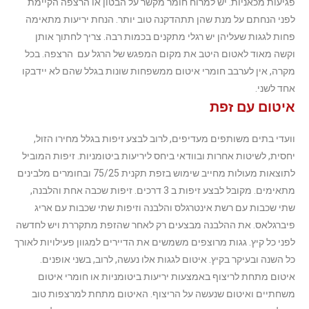
פגיעות מכאניות. יש למרוח חומר מקשר על הבטון או הרצפה הקיימת
לפני הנחתם על מנת שהן תתהדקנה טוב יותר. הנחת יריעות מתאימה
פחות לגגות שעליהן יש רגלי מתקנים בכמות רבה. צריך לחתוך אותן
וקשה מאוד לאטום היטב את מקום המפגש של הרגל עם הרצפה. בכל
מקרה, אין לערבב חומרי איטום ממשפחות שונות בגלל שהם לא יידבקו
אחד לשני.
איטום עם זפת
וועדי בתים משותפים מעדיפים, לרוב לבצע זיפות בגלל מחירו הזול,
יחסית, לשיטות אחרות ובוודאי ביחס ליריעות ביטומניות. זיפות המוביל
לתוצאות מעולות מחייב שימוש בזפת תקנית 75/25 ובחומרים מלבינים
מתאימים. מקובל לבצע זיפות ב 3 דרכים. זיפות שכבה אחת והלבנה,
שתי שכבות עם רשת אינטרגלס והלבנה וזיפות שתי שכבות עם אריג
פיברגלאס. את ההלבנה מבצעים רק לאחר שהזפת מתקררת ויש לחדשה
לפני כל קיץ.
גגות מרוצפים משמשים את הדיירים למגוון פעילויות לאורך
כל השנה ובעיקר בקיץ. איטום לגגות אלו נעשה, לרוב, בשני אופנים.
איטום מתחת לריצוף באמצעות יריעות ביטומניות או חומרי איטום
משחתיים ואיטום שנעשה על הריצוף. האיטום מתחת למרצפות טוב