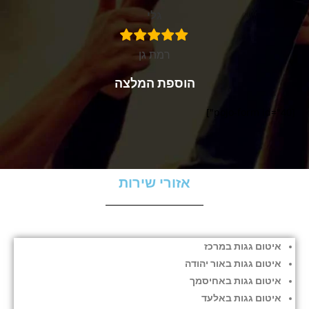
גלי
רמת גן
הוספת המלצה
[pojo-form id="40"]
אזורי שירות
איטום גגות במרכז
איטום גגות באור יהודה
איטום גגות באחיסמך
איטום גגות באלעד